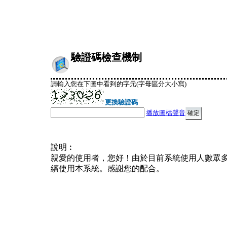
驗證碼檢查機制
請輸入您在下圖中看到的字元(字母區分大小寫)
更換驗證碼
播放圖檔聲音
說明︰
親愛的使用者，您好！由於目前系統使用人數眾
續使用本系統。感謝您的配合。