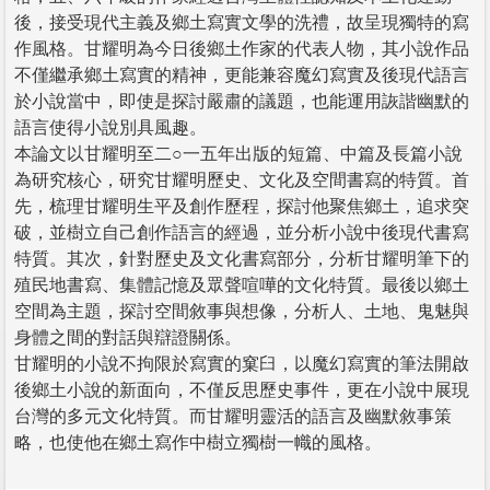
後，接受現代主義及鄉土寫實文學的洗禮，故呈現獨特的寫
作風格。甘耀明為今日後鄉土作家的代表人物，其小說作品
不僅繼承鄉土寫實的精神，更能兼容魔幻寫實及後現代語言
於小說當中，即使是探討嚴肅的議題，也能運用詼諧幽默的
語言使得小說別具風趣。
本論文以甘耀明至二○一五年出版的短篇、中篇及長篇小說
為研究核心，研究甘耀明歷史、文化及空間書寫的特質。首
先，梳理甘耀明生平及創作歷程，探討他聚焦鄉土，追求突
破，並樹立自己創作語言的經過，並分析小說中後現代書寫
特質。其次，針對歷史及文化書寫部分，分析甘耀明筆下的
殖民地書寫、集體記憶及眾聲喧嘩的文化特質。最後以鄉土
空間為主題，探討空間敘事與想像，分析人、土地、鬼魅與
身體之間的對話與辯證關係。
甘耀明的小說不拘限於寫實的窠臼，以魔幻寫實的筆法開啟
後鄉土小說的新面向，不僅反思歷史事件，更在小說中展現
台灣的多元文化特質。而甘耀明靈活的語言及幽默敘事策
略，也使他在鄉土寫作中樹立獨樹一幟的風格。