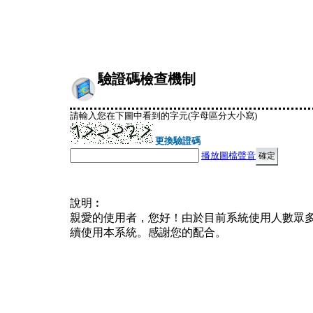
驗證碼檢查機制
請輸入您在下圖中看到的字元(字母區分大小寫)
更換驗證碼
播放圖檔聲音
說明︰
親愛的使用者，您好！由於目前系統使用人數眾
續使用本系統。感謝您的配合。