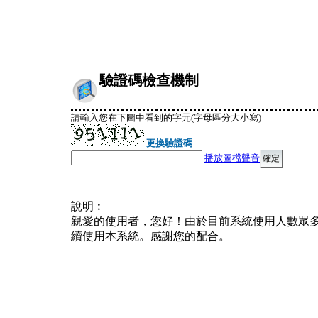
驗證碼檢查機制
請輸入您在下圖中看到的字元(字母區分大小寫)
更換驗證碼
播放圖檔聲音
說明︰
親愛的使用者，您好！由於目前系統使用人數眾
續使用本系統。感謝您的配合。