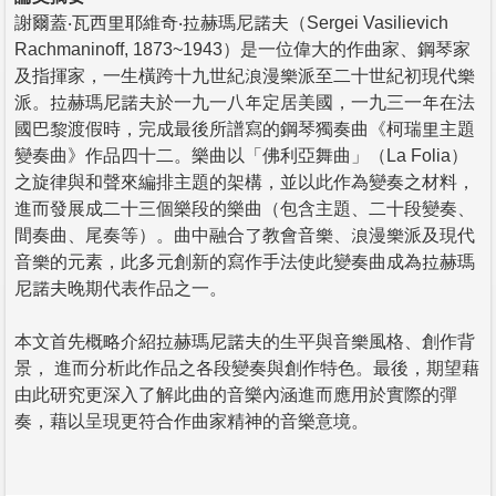
謝爾蓋‧瓦西里耶維奇‧拉赫瑪尼諾夫（Sergei Vasilievich
Rachmaninoff, 1873~1943）是一位偉大的作曲家、鋼琴家
及指揮家，一生橫跨十九世紀浪漫樂派至二十世紀初現代樂
派。拉赫瑪尼諾夫於一九一八年定居美國，一九三一年在法
國巴黎渡假時，完成最後所譜寫的鋼琴獨奏曲《柯瑞里主題
變奏曲》作品四十二。樂曲以「佛利亞舞曲」（La Folia）
之旋律與和聲來編排主題的架構，並以此作為變奏之材料，
進而發展成二十三個樂段的樂曲（包含主題、二十段變奏、
間奏曲、尾奏等）。曲中融合了教會音樂、浪漫樂派及現代
音樂的元素，此多元創新的寫作手法使此變奏曲成為拉赫瑪
尼諾夫晚期代表作品之一。
本文首先概略介紹拉赫瑪尼諾夫的生平與音樂風格、創作背
景， 進而分析此作品之各段變奏與創作特色。最後，期望藉
由此研究更深入了解此曲的音樂內涵進而應用於實際的彈
奏，藉以呈現更符合作曲家精神的音樂意境。