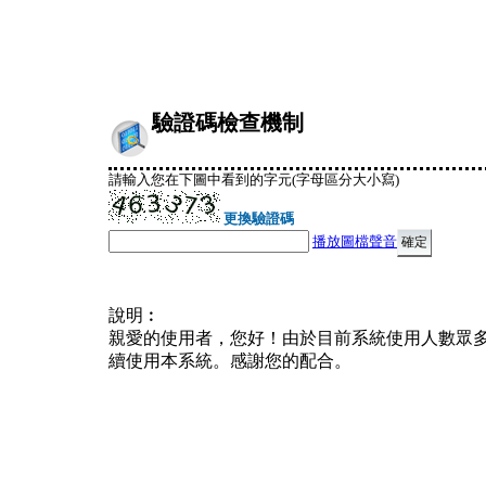
驗證碼檢查機制
請輸入您在下圖中看到的字元(字母區分大小寫)
更換驗證碼
播放圖檔聲音
說明︰
親愛的使用者，您好！由於目前系統使用人數眾
續使用本系統。感謝您的配合。