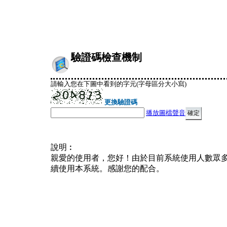
驗證碼檢查機制
請輸入您在下圖中看到的字元(字母區分大小寫)
更換驗證碼
播放圖檔聲音
說明︰
親愛的使用者，您好！由於目前系統使用人數眾
續使用本系統。感謝您的配合。