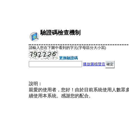
驗證碼檢查機制
請輸入您在下圖中看到的字元(字母區分大小寫)
更換驗證碼
播放圖檔聲音
說明︰
親愛的使用者，您好！由於目前系統使用人數眾
續使用本系統。感謝您的配合。