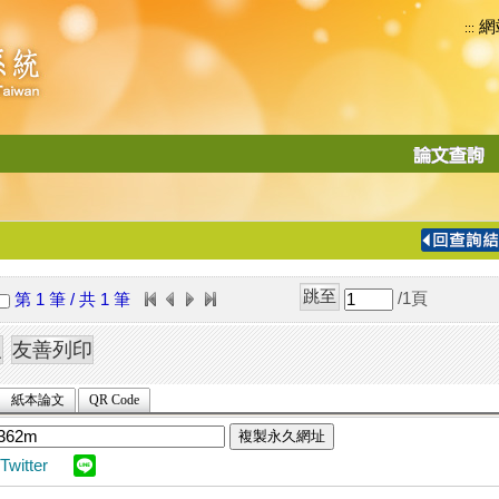
網
:::
功
能
切
換
導
覽
/1
頁
第 1 筆 / 共 1 筆
列
紙本論文
QR Code
複製永久網址
Twitter