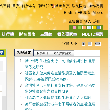
站導覽
|
首頁
|
關於本站
|
聯絡我們
|
國圖首頁
|
常見問題
|
操作說明
English
|
FB 專頁
|
Mobile
免費會員
登入
|
註冊
字體大小：
相關論文
相關期刊
熱門點閱論文
1.
國中轉學生社會支持、制握信念與學校適應
關係之研究
2.
社區老人健康促進生活型態及其相關因素之
探討-以嘉義縣民雄鄉為例-
3.
台灣社區老人的社會支持改變、健康狀況改
變與社會參與之縱貫性研究
4.
社區老年人健康促進衛生教育介入之探討
5.
從平衡觀點探討老年妻子照顧者的生活適應