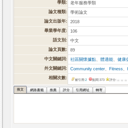
學類:
老年服務學類
論文種類:
學術論文
論文出版年:
2018
畢業學年度:
106
語文別:
中文
論文頁數:
89
中文關鍵詞:
社區關懷據點
、
體適能
、
健康
外文關鍵詞:
Community center
、
Fitness
、
相關次數:
被引用:
2
點閱:373
評分:
推文
網路書籤
推薦
評分
引用網址
轉寄