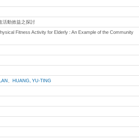
進活動效益之探討
Physical Fitness Activity for Elderly : An Example of the Community
-LAN
、
HUANG, YU-TING