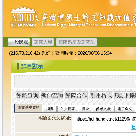
跳
臺
到
灣
主
博
要
碩
內
士
容
論
文
(216.73.216.42) 您好！臺灣時間：2026/08/06 15:04
加
值
:::
詳目顯示
系
統
論文基本資料
摘要
外文摘要
目次
參考文獻
電子全文
本論文永久網址
: