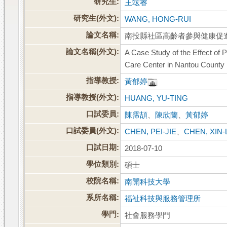
研究生:
王竑睿
研究生(外文):
WANG, HONG-RUI
論文名稱:
南投縣社區高齡者參與健康促
論文名稱(外文):
A Case Study of the Effect of 
Care Center in Nantou County
指導教授:
黃郁婷
指導教授(外文):
HUANG, YU-TING
口試委員:
陳霈頡
、
陳欣蘭
、
黃郁婷
口試委員(外文):
CHEN, PEI-JIE
、
CHEN, XIN
口試日期:
2018-07-10
學位類別:
碩士
校院名稱:
南開科技大學
系所名稱:
福祉科技與服務管理所
學門:
社會服務學門