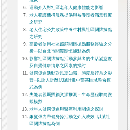
現象
6.
運動介入對社區老年人健康體能之影響
7.
老人養護機構服務提供與被養護者滿意程度
之研究
8.
老人住宅公共政策中養生村與社區關懷據點
之研究
9.
高齡者使用社區照顧關懷據點服務經驗之分
析---以台北市關渡關懷據點為例
10.
影響社區關懷據點活動參與者的生活滿意度
及自覺健康情形之因素的探討
11.
健康促進活動對民眾知識、態度及行為之影
響─以論人計酬試辦計畫中部某區域整合模
式為例
12.
失能者親屬照顧資源推測－生命歷程取向微
觀模擬
13.
老年人健康促進與醫療利用關係之探討
14.
銀髮彈力帶健身操活動之介入成效 -以某社
區關懷據點為例