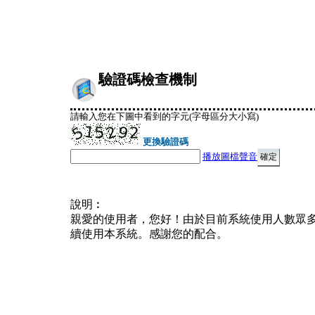
驗證碼檢查機制
請輸入您在下圖中看到的字元(字母區分大小寫)
更換驗證碼
播放圖檔聲音
說明︰
親愛的使用者，您好！由於目前系統使用人數眾
續使用本系統。感謝您的配合。