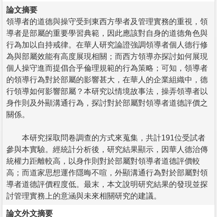
論文摘要
領導者的道德與操守受到東西方學者及管理實務的重視，領
導者是部屬的重要學習典範，因此應該對自身的道德角色與
行為加以自持戒律。在華人研究論證強調領導者個人德行修
為與部屬效能有高度展現相關；而西方領導亦探討如何展現
個人操守進而提倡合乎倫理規範的行為策略；可知，領導者
的領導行為對於部屬的影響甚大，在華人的企業組織中，德
行領導如何影響部屬？本研究以情境故事法，操弄領導者以
身作則及外顯溝通行為，探討對於部屬對領導者道德評價之
關係。
本研究採取問卷調查的方式來蒐集，共計191位受試者
參與本實驗。經統計分析後，研究結果顯示，因華人德治傳
統權力距離較高，以身作則對於部屬對領導者道德評價較
高；而道家思想運作隱晦不喧，外顯溝通行為對於部屬對領
導者道德評價程度低。最末，本文說明研究結果的發現並探
討管理實務上的意涵與未來相關研究的建議。
論文外文摘要