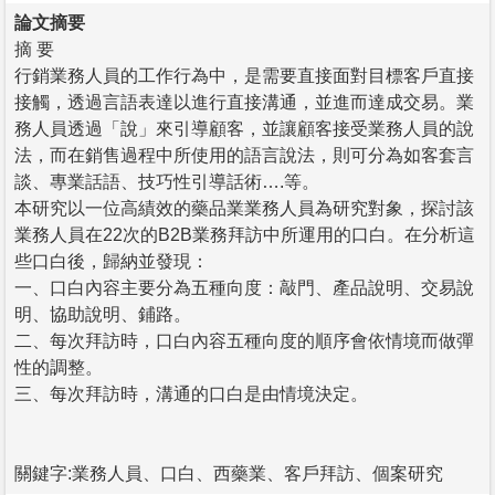
論文摘要
摘 要
行銷業務人員的工作行為中，是需要直接面對目標客戶直接
接觸，透過言語表達以進行直接溝通，並進而達成交易。業
務人員透過「說」來引導顧客，並讓顧客接受業務人員的說
法，而在銷售過程中所使用的語言說法，則可分為如客套言
談、專業話語、技巧性引導話術….等。
本研究以一位高績效的藥品業業務人員為研究對象，探討該
業務人員在22次的B2B業務拜訪中所運用的口白。在分析這
些口白後，歸納並發現：
一、口白內容主要分為五種向度：敲門、產品說明、交易說
明、協助說明、鋪路。
二、每次拜訪時，口白內容五種向度的順序會依情境而做彈
性的調整。
三、每次拜訪時，溝通的口白是由情境決定。
關鍵字:業務人員、口白、西藥業、客戶拜訪、個案研究