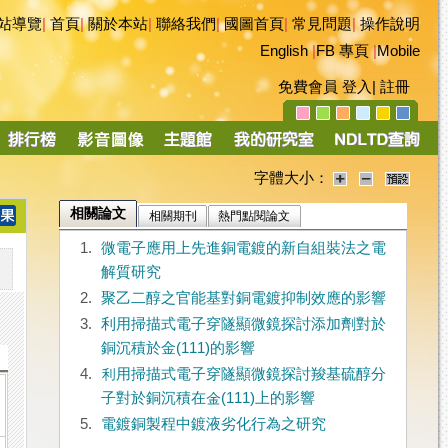
站導覽
|
首頁
|
關於本站
|
聯絡我們
|
國圖首頁
|
常見問題
|
操作說明
English
|
FB 專頁
|
Mobile
免費會員
登入
|
註冊
字體大小：
相關論文
相關期刊
熱門點閱論文
1.
微電子應用上先進銅電鍍的新自組裝法之電
解質研究
2.
聚乙二醇之官能基對銅電鍍抑制效應的影響
3.
利用掃描式電子穿隧顯微鏡探討添加劑對於
銅沉積於金(111)的影響
4.
利用掃描式電子穿隧顯微鏡探討羧基硫醇分
子對於銅沉積在金(111)上的影響
5.
電鍍銅製程中鍍液劣化行為之研究