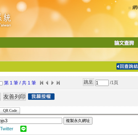
網
:::
功
能
切
換
導
覽
/1
頁
第 1 筆 / 共 1 筆
列
QR Code
複製永久網址
Twitter