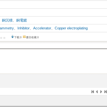
、
銅沉積
、
銅電鍍
ltammetry
、
Inhibitor
、
Accelerator
、
Copper electroplating
下載:0
書目收藏:0