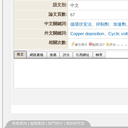
語文別:
中文
論文頁數:
67
中文關鍵詞:
循環伏安法
、
抑制劑
、
加速劑
外文關鍵詞:
Copper deposition
、
Cyclic vo
相關次數:
被引用:0
點閱:317
評分:
推文
網路書籤
推薦
評分
引用網址
轉寄
簡易查詢
|
進階查詢
|
熱門排行
|
我的研究室