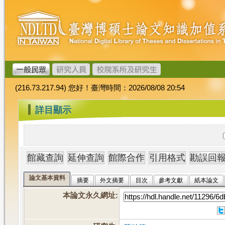
跳
臺
到
灣
主
博
要
碩
內
士
容
論
文
(216.73.217.94) 您好！臺灣時間：2026/08/08 20:54
加
值
:::
詳目顯示
系
統
論文基本資料
摘要
外文摘要
目次
參考文獻
紙本論文
本論文永久網址
: