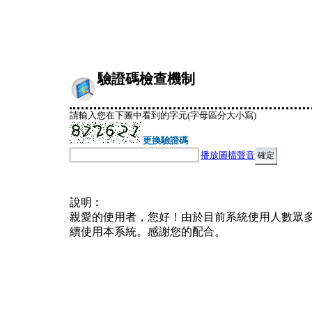
驗證碼檢查機制
請輸入您在下圖中看到的字元(字母區分大小寫)
更換驗證碼
播放圖檔聲音
說明︰
親愛的使用者，您好！由於目前系統使用人數眾
續使用本系統。感謝您的配合。