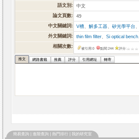
語文別:
中文
論文頁數:
49
中文關鍵詞:
V槽
、
解多工器
、
矽光學平台
外文關鍵詞:
thin film filter
、
Si optical bench
相關次數:
被引用:0
點閱:244
評分:
推文
網路書籤
推薦
評分
引用網址
轉寄
簡易查詢
|
進階查詢
|
熱門排行
|
我的研究室