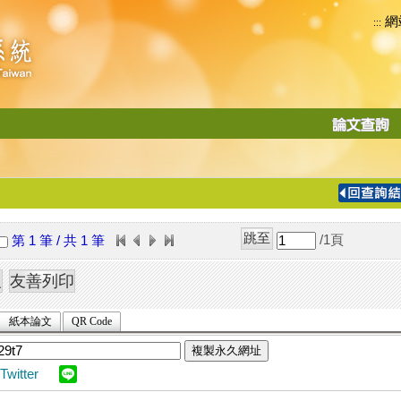
網
:::
功
能
切
換
導
覽
/1
頁
第 1 筆 / 共 1 筆
列
紙本論文
QR Code
複製永久網址
Twitter