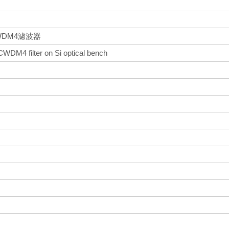
DM4濾波器
 CWDM4 filter on Si optical bench