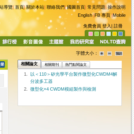
站導覽
|
首頁
|
關於本站
|
聯絡我們
|
國圖首頁
|
常見問題
|
操作說明
English
|
FB 專頁
|
Mobile
免費會員
登入
|
註冊
字體大小：
相關論文
相關期刊
熱門點閱論文
1.
以＜110＞矽光學平台製作微型化CWDM4解
分波多工器
2.
微型化×4 CWDM模組製作與檢測