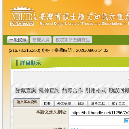
跳
臺
到
灣
主
博
要
碩
內
士
容
論
文
(216.73.216.250) 您好！臺灣時間：2026/08/06 14:02
加
值
:::
詳目顯示
系
統
論文基本資料
摘要
外文摘要
目次
參考文獻
電子全文
本論文永久網址
: