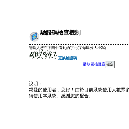
驗證碼檢查機制
請輸入您在下圖中看到的字元(字母區分大小寫)
更換驗證碼
播放圖檔聲音
說明︰
親愛的使用者，您好！由於目前系統使用人數眾
續使用本系統。感謝您的配合。