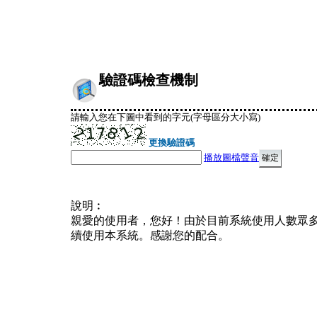
驗證碼檢查機制
請輸入您在下圖中看到的字元(字母區分大小寫)
更換驗證碼
播放圖檔聲音
說明︰
親愛的使用者，您好！由於目前系統使用人數眾
續使用本系統。感謝您的配合。