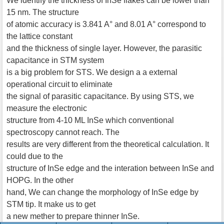
We identify the thickness of InSe flakes can be lower than
15 nm. The structure
of atomic accuracy is 3.841 A° and 8.01 A° correspond to
the lattice constant
and the thickness of single layer. However, the parasitic
capacitance in STM system
is a big problem for STS. We design a a external
operational circuit to eliminate
the signal of parasitic capacitance. By using STS, we
measure the electronic
structure from 4-10 ML InSe which conventional
spectroscopy cannot reach. The
results are very different from the theoretical calculation. It
could due to the
structure of InSe edge and the interation between InSe and
HOPG. In the other
hand, We can change the morphology of InSe edge by
STM tip. It make us to get
a new mether to prepare thinner InSe.