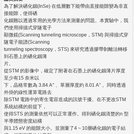
為了解決硒化銦(InSe) 在低層數下能帶由直接能隙變為非直
接能隙，使得硒
化銦難以透過常用的光學方法來測量的問題。本實驗中，我
們使用掃描式穿隧電子
顯微鏡(Scanning tunneling microscope，STM) 與掃描式穿
隧電子能譜(Scanning
tunneling spectroscopy，STS) 來研究透過膠帶剝離法轉移
到石墨上的硒化銦薄
片。
從STM 的影像中，確定了附著在石墨上的硒化銦薄片厚度
至少有15 奈米以
下，晶格常數為 3.84 A° 、單層厚度約 8.01 A° 。同時透過
外掛的線性運算電路去
除STM 電路中的寄生電容造成的訊號干擾。在不更改STM
系統結構的前提下，
使得STS 的測量依然可以正常運作。得到硒化銦清楚的n 型
半導體態密度結構
與1.15 eV 的能隙大小。並測量了4 ~ 10層硒化銦的電子結