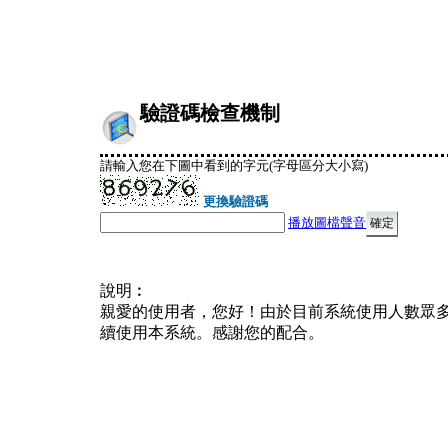
驗證碼檢查機制
請輸入您在下圖中看到的字元(字母區分大小寫)
更換驗證碼
播放圖檔聲音
說明︰
親愛的使用者，您好！由於目前系統使用人數眾
續使用本系統。感謝您的配合。