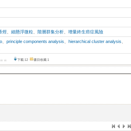
香烴
、
細懸浮微粒
、
階層群集分析
、
增量終生癌症風險
io
、
principle components analysis
、
hierarchical cluster analysis
、
k
下載:12
書目收藏:1