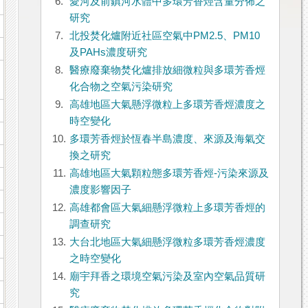
6.
愛河及前鎮河水體中多環芳香烴含量分佈之
研究
7.
北投焚化爐附近社區空氣中PM2.5、PM10
及PAHs濃度研究
8.
醫療廢棄物焚化爐排放細微粒與多環芳香烴
化合物之空氣污染研究
9.
高雄地區大氣懸浮微粒上多環芳香烴濃度之
時空變化
10.
多環芳香烴於恆春半島濃度、來源及海氣交
換之研究
11.
高雄地區大氣顆粒態多環芳香烴-污染來源及
濃度影響因子
12.
高雄都會區大氣細懸浮微粒上多環芳香烴的
調查研究
13.
大台北地區大氣細懸浮微粒多環芳香烴濃度
之時空變化
14.
廟宇拜香之環境空氣污染及室內空氣品質研
究