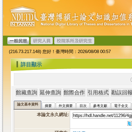
跳
臺
到
灣
主
博
要
碩
內
士
容
論
文
(216.73.217.148) 您好！臺灣時間：2026/08/08 00:57
加
值
:::
詳目顯示
系
統
論文基本資料
摘要
外文摘要
目次
參考文獻
電子全文
本論文永久網址
: