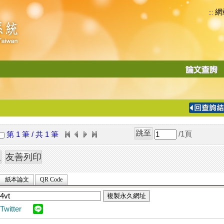
網
:::
功
能
切
換
導
覽
/1
頁
第 1 筆 / 共 1 筆
列
紙本論文
QR Code
複製永久網址
Twitter