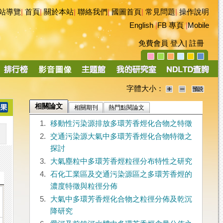
站導覽
|
首頁
|
關於本站
|
聯絡我們
|
國圖首頁
|
常見問題
|
操作說明
English
|
FB 專頁
|
Mobile
免費會員
登入
|
註冊
字體大小：
相關論文
相關期刊
熱門點閱論文
1.
移動性污染源排放多環芳香烴化合物之特徵
2.
交通污染源大氣中多環芳香烴化合物特徵之
探討
3.
大氣塵粒中多環芳香烴粒徑分布特性之研究
4.
石化工業區及交通污染源區之多環芳香烴的
濃度特徵與粒徑分佈
5.
大氣中多環芳香烴化合物之粒徑分佈及乾沉
降研究