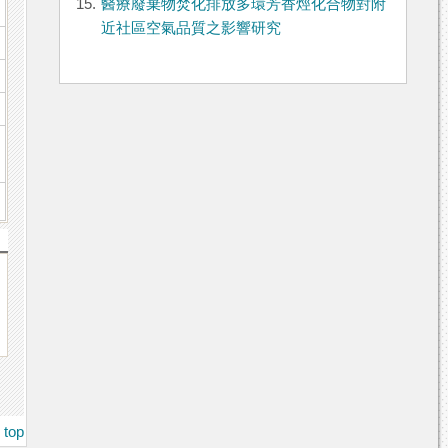
15.
醫療廢棄物焚化排放多環芳香烴化合物對附
近社區空氣品質之影響研究
top