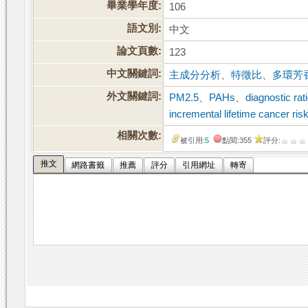
畢業學年度:
106
語文別:
中文
論文頁數:
123
中文關鍵詞:
主成分分析
、
特徵比
、
多環芳
外文關鍵詞:
PM2.5
、
PAHs
、
diagnostic rat
incremental lifetime cancer ris
相關次數:
被引用:
5
點閱:355
評分:
推文
網路書籤
推薦
評分
引用網址
轉寄