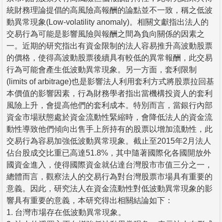
統財務理論提倡的高風險高報酬的論點並不一致，稱之低波
動異常現象(Low-volatility anomaly)。相關文獻指出法人的
交易行為可能是影響風險與報酬之間為負向關係的因素之
一。近期的研究指出有資金限制的法人容易推升高波動股票
的價格，使得高波動股票後續具有較低的異常報酬，此交易
行為可能會產生低波動異常現象。另一方面，套利限制
(limits of arbitrage)也是影響法人利用套利方式將股票拉回基
本價值的影響因素，行為財務學者指出當機構投資人的套利
風險上升，會提高他們的套利成本。特別而言，當銀行內部
資金市場狀態處於資金流動性緊縮時，會降低法人的資金流
動性導致他們傾向出售手上所持有的股票以增加流動性，此
交易行為容易加強低波動異常現象。截止至2015年2月法人
佔台股成交比重已高達51.8%，其中隨著國際化各國開放外
國資金進入，使得國際資金就佔達台灣股市市值三分之一，
總體而言，觀察法人的交易行為對台灣股票市場具有重要的
意義。因此，研究法人在資金流動性對低波動異常現象的影
響具有重要的意義，本研究得出相關結論如下：
1. 台灣市場存在低波動異常現象。