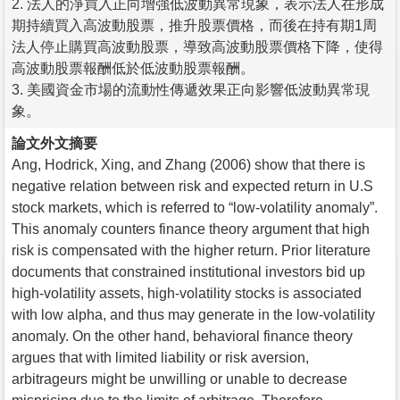
2. 法人的淨買入正向增強低波動異常現象，表示法人在形成
期持續買入高波動股票，推升股票價格，而後在持有期1周
法人停止購買高波動股票，導致高波動股票價格下降，使得
高波動股票報酬低於低波動股票報酬。
3. 美國資金市場的流動性傳遞效果正向影響低波動異常現
象。
論文外文摘要
Ang, Hodrick, Xing, and Zhang (2006) show that there is
negative relation between risk and expected return in U.S
stock markets, which is referred to “low-volatility anomaly”.
This anomaly counters finance theory argument that high
risk is compensated with the higher return. Prior literature
documents that constrained institutional investors bid up
high-volatility assets, high-volatility stocks is associated
with low alpha, and thus may generate in the low-volatility
anomaly. On the other hand, behavioral finance theory
argues that with limited liability or risk aversion,
arbitrageurs might be unwilling or unable to decrease