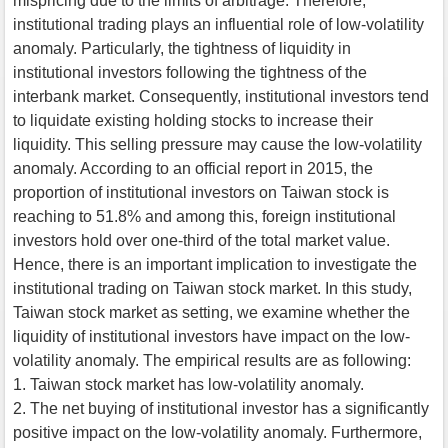
mispricing due to the limits of arbitrage. Therefore,
institutional trading plays an influential role of low-volatility
anomaly. Particularly, the tightness of liquidity in
institutional investors following the tightness of the
interbank market. Consequently, institutional investors tend
to liquidate existing holding stocks to increase their
liquidity. This selling pressure may cause the low-volatility
anomaly. According to an official report in 2015, the
proportion of institutional investors on Taiwan stock is
reaching to 51.8% and among this, foreign institutional
investors hold over one-third of the total market value.
Hence, there is an important implication to investigate the
institutional trading on Taiwan stock market. In this study,
Taiwan stock market as setting, we examine whether the
liquidity of institutional investors have impact on the low-
volatility anomaly. The empirical results are as following:
1. Taiwan stock market has low-volatility anomaly.
2. The net buying of institutional investor has a significantly
positive impact on the low-volatility anomaly. Furthermore,