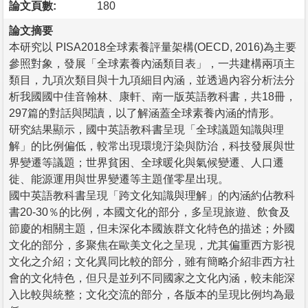
論文頁數:
180
論文摘要
本研究以 PISA2018全球素養評量架構(OECD, 2016)為主要
參照對象，發展「全球素養內涵類目表」，一共建構兩項主
類目，九項次類目與十九項細目內涵，並透過內容分析法分
析我國國中佳音翰林、康軒、南一版英語教科書，共18冊，
297篇的對話與閱讀，以了解涵蓋全球素養內涵的情形。
研究結果顯示，國中英語教科書呈現「全球議題知識與理
解」的比例偏低，較常出現環境汙染與防治，科技發展與世
界變遷等議題；世界貧困、全球暖化與氣候變遷、人口遷
徙、能源運用與世界變遷等主題僅零星出現。
國中英語教科書呈現「跨文化知識與理解」的內涵約佔教科
書20-30％的比例，本國文化的部分，多呈現旅遊、飲食及
節慶的相關主題，但未深化本國族群文化特色的描述；外國
文化的部分，多聚焦在歐美文化之呈現，尤其偏重西方影視
文化之介紹；文化異同比較的部分，雖有簡略介紹非西方社
會的文化特色，但只是並列不同國家之文化內涵，較未能深
入比較與統整；文化交流的部分，各版本的呈現比例均為最