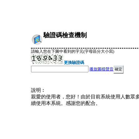
驗證碼檢查機制
請輸入您在下圖中看到的字元(字母區分大小寫)
更換驗證碼
播放圖檔聲音
說明︰
親愛的使用者，您好！由於目前系統使用人數眾
續使用本系統。感謝您的配合。