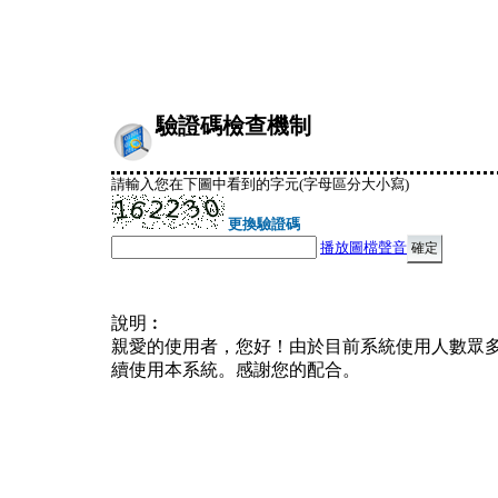
驗證碼檢查機制
請輸入您在下圖中看到的字元(字母區分大小寫)
更換驗證碼
播放圖檔聲音
說明︰
親愛的使用者，您好！由於目前系統使用人數眾
續使用本系統。感謝您的配合。