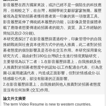
影音履歷在西方國家來說，或許已經不是一個陌生的科技應
用，但相較之下，在台灣，相關學術文獻卻寥寥無幾。履歷
被視為是幫助招募者獲得應者第一印象的第一項徵選工具。
影音履歷延伸了傳統紙本履歷的功能，以影像及聲音媒體承
載了應徵者想要傳達給招募者的能力、資質、及工作經驗的
簡短訊息(2-3分鐘)。
本研究透探討了在影音履歷篩選過程中，印象管理中的自我
推銷戰術與社會資本使用方式中的他人推薦，此二者對於招
募者態度的個別影響及是否存在交互作用。本研究採用量化
研究方式，藉由針對180位台灣碩士生進行情境實驗研究，
主要發現為以下二者：1.在影音履歷篩選上，自我推銷及他
人推薦對於招募者態度中的認知-以工作配適合代表、行為意
圖-以雇用建議代表，均造成正面影響，但對於情感成分-以
情感吸引代表，卻沒有顯著的正面影響。
2.在影音履歷篩選上，自我推銷與他人推薦對於招募者態度
並沒有任何加乘 (交互)作用。
論文外文摘要
The term Video Resume is new to western countries.