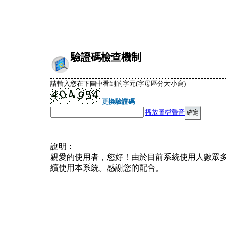
驗證碼檢查機制
請輸入您在下圖中看到的字元(字母區分大小寫)
更換驗證碼
播放圖檔聲音
說明︰
親愛的使用者，您好！由於目前系統使用人數眾
續使用本系統。感謝您的配合。