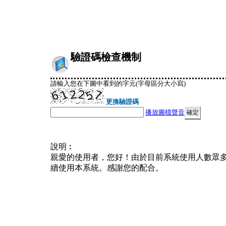
驗證碼檢查機制
請輸入您在下圖中看到的字元(字母區分大小寫)
更換驗證碼
播放圖檔聲音
說明︰
親愛的使用者，您好！由於目前系統使用人數眾
續使用本系統。感謝您的配合。