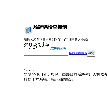
驗證碼檢查機制
請輸入您在下圖中看到的字元(字母區分大小寫)
更換驗證碼
播放圖檔聲音
說明︰
親愛的使用者，您好！由於目前系統使用人數眾
續使用本系統。感謝您的配合。