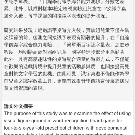
字認字量表」、「自編學前識字綜合能力測驗」分數之差
異。此外，以成對樣本t檢定檢視實驗組兒童在12次識字桌
遊介入後，每堂課節的間接識字表現的提升狀況。
研究結果發現：經過識字桌遊介入後，實驗組兒童不僅在當
次課節的前、後測之間接識字表現有顯著的提升，在「自編
學前識字綜合能力測驗」、「簡單兩百字認字量表」之進步
程度，均明顯高於對照組兒童，國字類進步部分更為顯著。
此外，具有高度趣味性的桌遊配合適當的遊戲方式，不僅能
在歡樂的遊戲情境中提升兒童的活動參與度，也間接提高兒
童對於文字學習的動機。由此可見，識字桌遊不僅能作為學
前兒童之識字啟蒙工具，更能有效提升學前語言發展遲緩兒
童文體覺識的表現。
論文外文摘要
The purpose of this study was to examine the effect of using
visual figure-ground in word-recognition board game for
four-to-six-year-old preschool children with developmental