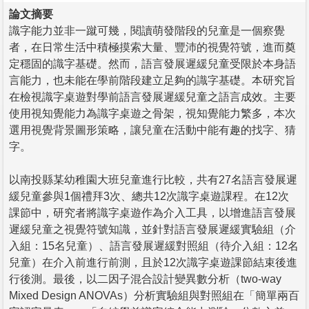
論文摘要
識字能力並非一蹴可幾，閱讀萌發階段的兒童是一個察覺
者，在日常生活中積極摸索大量、豐沛的視覺符號，進而奠
定穩固的識字基礎。然而，語言發展遲緩兒童受限於本身語
言能力，也未能在學前階段建立足夠的識字基礎。本研究旨
在檢視識字桌遊對學前語言發展遲緩兒童之語言成效。主要
使用視知覺能力為識字桌遊之骨架，視知覺能力繁多，本次
選用視覺背景圖形策略，讓兒童在活動中能有趣的找字、猜
字。
以南投縣某幼稚園大班兒童進行比較，共有27名語言發展遲
緩兒童參與1個禮拜3次、總共12次識字桌遊課程。在12次
課節中，研究者將識字桌遊作為介入工具，以增進語言發展
遲緩兒童之視覺符號知識，並針對語言發展遲緩實驗組（介
入組：15名兒童）、語言發展遲緩對照組（待介入組：12名
兒童）在介入前進行前測，且於12次識字桌遊課節結束後進
行後測。最後，以二因子混合設計變異數分析（two-way
Mixed Design ANOVAs）分析實驗組與對照組在「簡單兩百