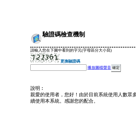
驗證碼檢查機制
請輸入您在下圖中看到的字元(字母區分大小寫)
更換驗證碼
播放圖檔聲音
說明︰
親愛的使用者，您好！由於目前系統使用人數眾
續使用本系統。感謝您的配合。