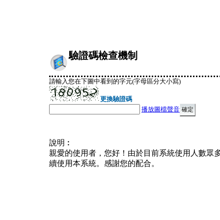
驗證碼檢查機制
請輸入您在下圖中看到的字元(字母區分大小寫)
更換驗證碼
播放圖檔聲音
說明︰
親愛的使用者，您好！由於目前系統使用人數眾
續使用本系統。感謝您的配合。