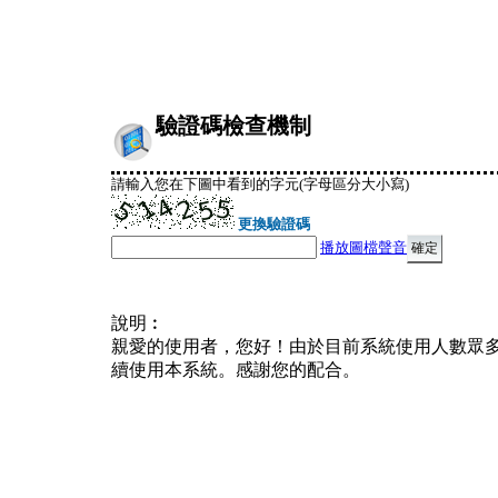
驗證碼檢查機制
請輸入您在下圖中看到的字元(字母區分大小寫)
更換驗證碼
播放圖檔聲音
說明︰
親愛的使用者，您好！由於目前系統使用人數眾
續使用本系統。感謝您的配合。