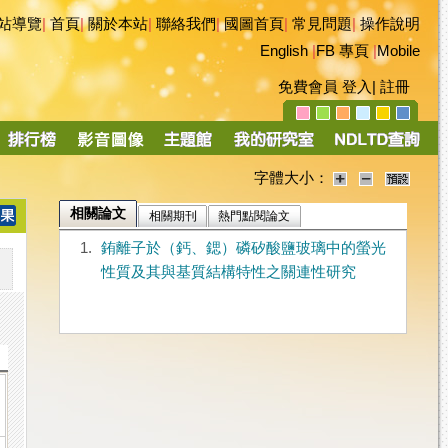
站導覽
|
首頁
|
關於本站
|
聯絡我們
|
國圖首頁
|
常見問題
|
操作說明
English
|
FB 專頁
|
Mobile
免費會員
登入
|
註冊
字體大小：
相關論文
相關期刊
熱門點閱論文
1.
銪離子於（鈣、鍶）磷矽酸鹽玻璃中的螢光
性質及其與基質結構特性之關連性研究