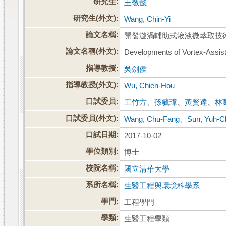
研究生:
王敬懿
研究生(外文):
Wang, Chin-Yi
論文名稱:
開發漩渦輔助式液液微萃取技
論文名稱(外文):
Developments of Vortex-Assiste
指導教授:
吳劍侯
指導教授(外文):
Wu, Chien-Hou
口試委員:
王竹方
、
孫毓璋
、
黃賢達
、
林
口試委員(外文):
Wang, Chu-Fang
、
Sun, Yuh-C
口試日期:
2017-10-02
學位類別:
博士
校院名稱:
國立清華大學
系所名稱:
生醫工程與環境科學系
學門:
工程學門
學類:
生醫工程學類