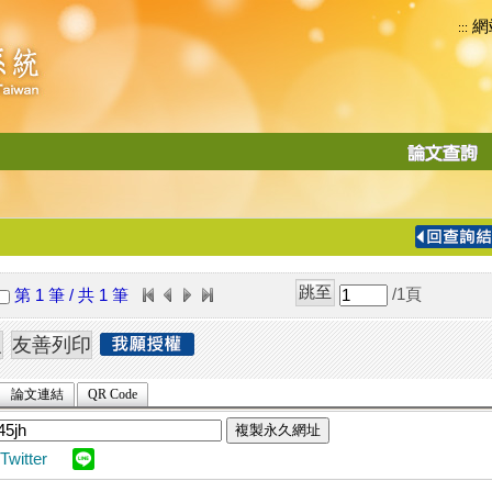
網
:::
功
能
切
換
導
覽
/1
頁
第 1 筆 / 共 1 筆
列
論文連結
QR Code
複製永久網址
Twitter