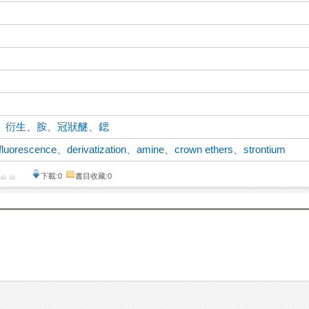
、
衍生
、
胺
、
冠狀醚
、
鍶
fluorescence
、
derivatization
、
amine
、
crown ethers
、
strontium
下載:0
書目收藏:0