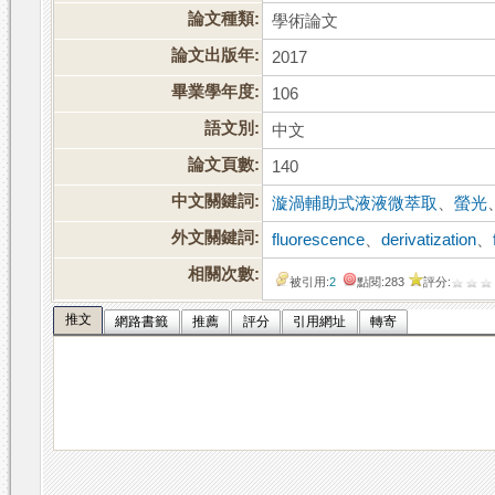
論文種類:
學術論文
論文出版年:
2017
畢業學年度:
106
語文別:
中文
論文頁數:
140
中文關鍵詞:
漩渦輔助式液液微萃取
、
螢光
外文關鍵詞:
fluorescence
、
derivatization
、
相關次數:
被引用:
2
點閱:283
評分:
推文
網路書籤
推薦
評分
引用網址
轉寄