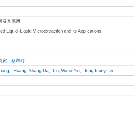
術及其應用
d Liquid–Liquid Microextraction and its Applications
萬寅
、
蔡翠玲
hang
、
Huang, Shang-Da
、
Lin, Wann-Yin
、
Tsai, Tsuey-Lin