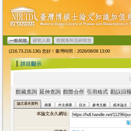
跳
臺
到
灣
主
博
要
碩
內
士
容
論
文
(216.73.216.136) 您好！臺灣時間：2026/08/08 13:00
加
值
:::
詳目顯示
系
統
論文基本資料
摘要
外文摘要
目次
參考文獻
紙本論文
本論文永久網址
: