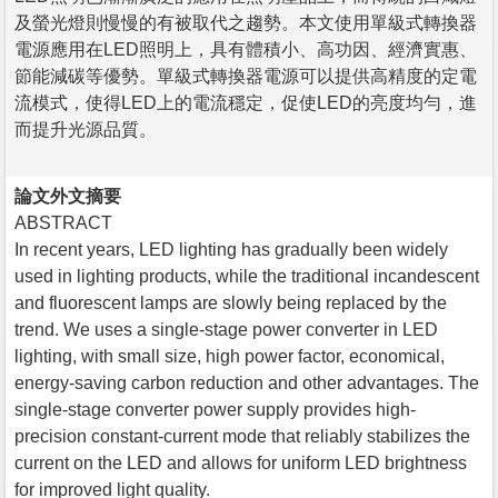
及螢光燈則慢慢的有被取代之趨勢。本文使用單級式轉換器
電源應用在LED照明上，具有體積小、高功因、經濟實惠、
節能減碳等優勢。單級式轉換器電源可以提供高精度的定電
流模式，使得LED上的電流穩定，促使LED的亮度均勻，進
而提升光源品質。
論文外文摘要
ABSTRACT
In recent years, LED lighting has gradually been widely
used in lighting products, while the traditional incandescent
and fluorescent lamps are slowly being replaced by the
trend. We uses a single-stage power converter in LED
lighting, with small size, high power factor, economical,
energy-saving carbon reduction and other advantages. The
single-stage converter power supply provides high-
precision constant-current mode that reliably stabilizes the
current on the LED and allows for uniform LED brightness
for improved light quality.