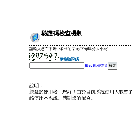
驗證碼檢查機制
請輸入您在下圖中看到的字元(字母區分大小寫)
更換驗證碼
播放圖檔聲音
說明︰
親愛的使用者，您好！由於目前系統使用人數眾
續使用本系統。感謝您的配合。