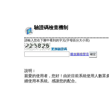
驗證碼檢查機制
請輸入您在下圖中看到的字元(字母區分大小寫)
更換驗證碼
播放圖檔聲音
說明︰
親愛的使用者，您好！由於目前系統使用人數眾
續使用本系統。感謝您的配合。