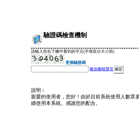
驗證碼檢查機制
請輸入您在下圖中看到的字元(字母區分大小寫)
更換驗證碼
播放圖檔聲音
說明︰
親愛的使用者，您好！由於目前系統使用人數眾
續使用本系統。感謝您的配合。