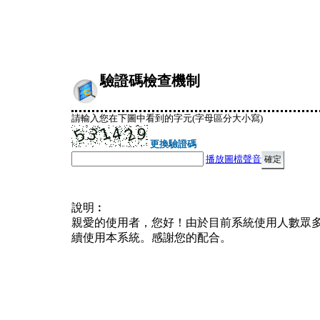
驗證碼檢查機制
請輸入您在下圖中看到的字元(字母區分大小寫)
更換驗證碼
播放圖檔聲音
說明︰
親愛的使用者，您好！由於目前系統使用人數眾
續使用本系統。感謝您的配合。