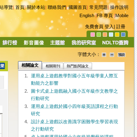
站導覽
|
首頁
|
關於本站
|
聯絡我們
|
國圖首頁
|
常見問題
|
操作說明
English
|
FB 專頁
|
Mobile
免費會員
登入
|
註冊
字體大小：
相關論文
相關期刊
熱門點閱論文
1.
運用桌上遊戲教學對國小五年級學童人際互
動能力之影響
2.
圖卡式桌上遊戲融入國小五年級作文教學之
行動研究
3.
運用桌上遊戲於國小四年級英語課程之行動
研究
4.
設計桌上遊戲以改善識字困難學生學習表現
之行動研究