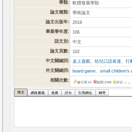
學類:
軟體發展學類
論文種類:
學術論文
論文出版年:
2018
畢業學年度:
106
語文別:
中文
論文頁數:
102
中文關鍵詞:
桌上遊戲
、
幼兒口語表達
、
行
外文關鍵詞:
board game
、
small children’s
相關次數:
被引用:
24
點閱:2349
評分:
推文
網路書籤
推薦
評分
引用網址
轉寄