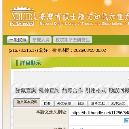
跳
臺
到
灣
主
博
要
碩
內
士
容
論
文
(216.73.216.17) 您好！臺灣時間：2026/08/09 00:02
加
值
:::
詳目顯示
系
統
論文基本資料
摘要
外文摘要
目次
參考文獻
紙本論文
本論文永久網址
: