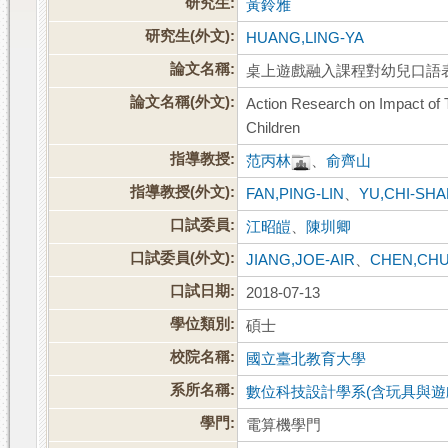
研究生:
黃鈴雅
研究生(外文):
HUANG,LING-YA
論文名稱:
桌上遊戲融入課程對幼兒口語
論文名稱(外文):
Action Research on Impact of 
Children
指導教授:
范丙林
、
俞齊山
指導教授(外文):
FAN,PING-LIN
、
YU,CHI-SH
口試委員:
江昭皚
、
陳圳卿
口試委員(外文):
JIANG,JOE-AIR
、
CHEN,CHU
口試日期:
2018-07-13
學位類別:
碩士
校院名稱:
國立臺北教育大學
系所名稱:
數位科技設計學系(含玩具與遊
學門:
電算機學門