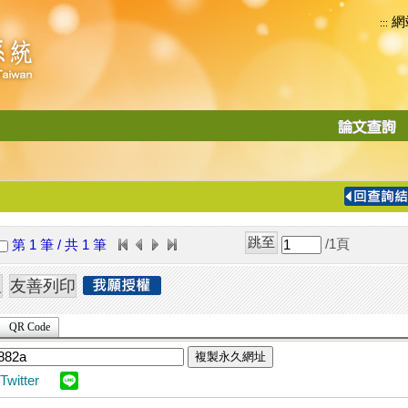
網
:::
功
能
切
換
導
覽
/1
頁
第 1 筆 / 共 1 筆
列
QR Code
複製永久網址
Twitter