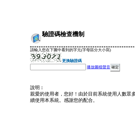
驗證碼檢查機制
請輸入您在下圖中看到的字元(字母區分大小寫)
更換驗證碼
播放圖檔聲音
說明︰
親愛的使用者，您好！由於目前系統使用人數眾
續使用本系統。感謝您的配合。