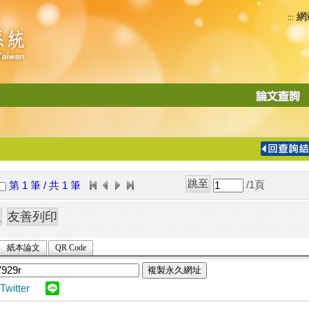
網
:::
功
能
切
換
導
覽
/1
頁
第 1 筆 / 共 1 筆
列
紙本論文
QR Code
複製永久網址
Twitter