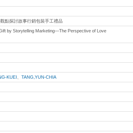
換觀點探討故事行銷包裝手工禮品
ift by Storytelling Marketing—The Perspective of Love
NG-KUEI
、
TANG,YUN-CHIA