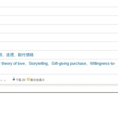
銷
、
送禮
、
願付價格
r theory of love
、
Storytelling
、
Gift-giving purchase
、
Willingness-to-
下載:20
書目收藏:0