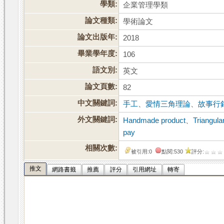
學類:
企業管理學類
論文種類:
學術論文
論文出版年:
2018
畢業學年度:
106
語文別:
英文
論文頁數:
82
中文關鍵詞:
手工
、
愛情三角理論
、
故事行
外文關鍵詞:
Handmade product
、
Triangula
pay
相關次數:
被引用:0
點閱:530
評分:
推文
網路書籤
推薦
評分
引用網址
轉寄