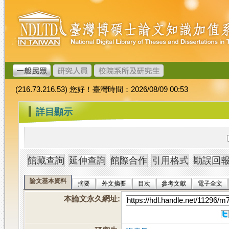
跳
臺
到
灣
主
博
要
碩
內
士
容
論
文
(216.73.216.53) 您好！臺灣時間：2026/08/09 00:53
加
值
:::
詳目顯示
系
統
論文基本資料
摘要
外文摘要
目次
參考文獻
電子全文
本論文永久網址
: