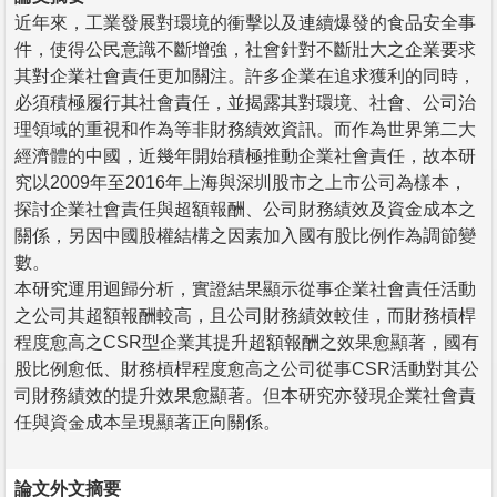
近年來，工業發展對環境的衝擊以及連續爆發的食品安全事
件，使得公民意識不斷增強，社會針對不斷壯大之企業要求
其對企業社會責任更加關注。許多企業在追求獲利的同時，
必須積極履行其社會責任，並揭露其對環境、社會、公司治
理領域的重視和作為等非財務績效資訊。而作為世界第二大
經濟體的中國，近幾年開始積極推動企業社會責任，故本研
究以2009年至2016年上海與深圳股市之上市公司為樣本，
探討企業社會責任與超額報酬、公司財務績效及資金成本之
關係，另因中國股權結構之因素加入國有股比例作為調節變
數。
本研究運用迴歸分析，實證結果顯示從事企業社會責任活動
之公司其超額報酬較高，且公司財務績效較佳，而財務槓桿
程度愈高之CSR型企業其提升超額報酬之效果愈顯著，國有
股比例愈低、財務槓桿程度愈高之公司從事CSR活動對其公
司財務績效的提升效果愈顯著。但本研究亦發現企業社會責
任與資金成本呈現顯著正向關係。
論文外文摘要