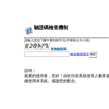
驗證碼檢查機制
請輸入您在下圖中看到的字元(字母區分大小寫)
更換驗證碼
播放圖檔聲音
說明︰
親愛的使用者，您好！由於目前系統使用人數眾
續使用本系統。感謝您的配合。