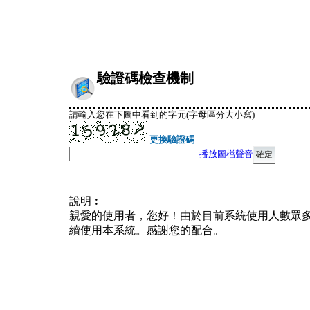
驗證碼檢查機制
請輸入您在下圖中看到的字元(字母區分大小寫)
更換驗證碼
播放圖檔聲音
說明︰
親愛的使用者，您好！由於目前系統使用人數眾
續使用本系統。感謝您的配合。