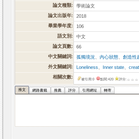
論文種類:
學術論文
論文出版年:
2018
畢業學年度:
106
語文別:
中文
論文頁數:
66
中文關鍵詞:
孤獨境況
、
內心狀態
、
創造性
外文關鍵詞:
Loneliness
、
Inner state
、
crea
相關次數:
被引用:0
點閱:420
評分:
推文
網路書籤
推薦
評分
引用網址
轉寄