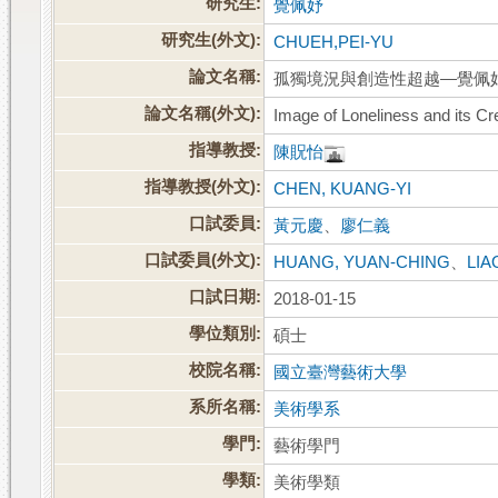
研究生:
覺佩妤
研究生(外文):
CHUEH,PEI-YU
論文名稱:
孤獨境況與創造性超越—覺佩
論文名稱(外文):
Image of Loneliness and its C
指導教授:
陳貺怡
指導教授(外文):
CHEN, KUANG-YI
口試委員:
黃元慶
、
廖仁義
口試委員(外文):
HUANG, YUAN-CHING
、
LIA
口試日期:
2018-01-15
學位類別:
碩士
校院名稱:
國立臺灣藝術大學
系所名稱:
美術學系
學門:
藝術學門
學類:
美術學類