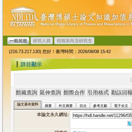
跳
臺
到
灣
主
博
要
碩
內
士
容
論
文
(216.73.217.130) 您好！臺灣時間：2026/08/08 15:42
加
值
:::
詳目顯示
系
統
論文基本資料
摘要
外文摘要
目次
參考文獻
電子全文
本論文永久網址
: