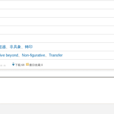
超越
、
非具象
、
轉印
tive beyond
、
Non-figurative
、
Transfer
下載:68
書目收藏:0