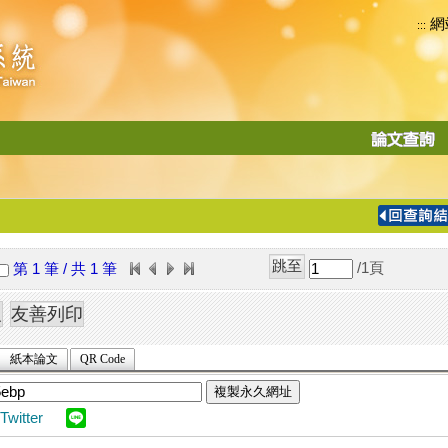
網
:::
功
能
切
換
導
覽
/1
頁
第 1 筆 / 共 1 筆
列
紙本論文
QR Code
複製永久網址
Twitter