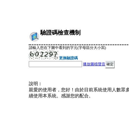
驗證碼檢查機制
請輸入您在下圖中看到的字元(字母區分大小寫)
更換驗證碼
播放圖檔聲音
說明︰
親愛的使用者，您好！由於目前系統使用人數眾
續使用本系統。感謝您的配合。