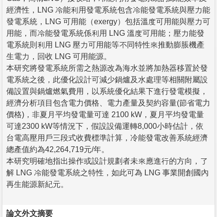
經濟性，LNG 冷能利用發電系統包含冷能發電系統與壓力能
發電系統，LNG 可用能（exergy）包括溫度可用能與壓力可
用能，而冷能發電系統係利用 LNG 溫度可用能；壓力能發
電系統則利用 LNG 壓力可用能等不同特性來推動膨脹機產
生電力，回收 LNG 可用能源。
本研究將發電系統所需之熱源改為海水並將加熱器移置於發
電系統之後，此優化設計可減少鍋爐及水處理等相關附屬設
備設置與鍋爐燃氣費用，以系統優化結果下進行發電模擬，
經濟分析項目包含電力價格、電力產量及契約容量(節省電力
價格)，非夏月平均發電量可達 2100 kW，夏月平均發電量
可達2300 kW等情況下，假設設備運轉8,000小時估計，依
台電高壓用戶三段式收費標準計算，冷能發電改善系統經濟
總產值約為42,264,719元/年。
本研究明確地指出操作或設計規劃者未來應進行的方向，了
解 LNG 冷能發電系統之特性，如此可為 LNG 事業開創國內
再生能源新紀元。
論文外文摘要