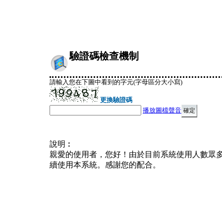
驗證碼檢查機制
請輸入您在下圖中看到的字元(字母區分大小寫)
更換驗證碼
播放圖檔聲音
說明︰
親愛的使用者，您好！由於目前系統使用人數眾
續使用本系統。感謝您的配合。