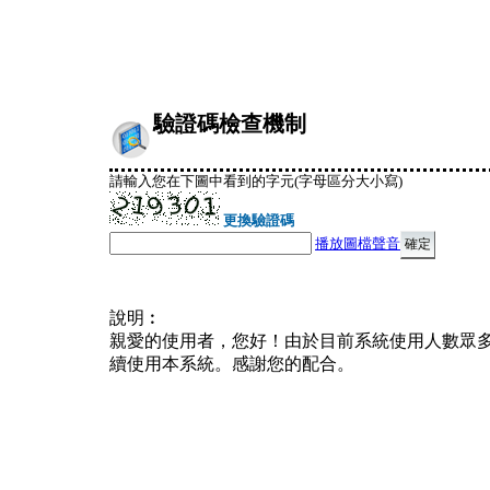
驗證碼檢查機制
請輸入您在下圖中看到的字元(字母區分大小寫)
更換驗證碼
播放圖檔聲音
說明︰
親愛的使用者，您好！由於目前系統使用人數眾
續使用本系統。感謝您的配合。