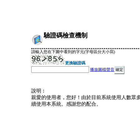
驗證碼檢查機制
請輸入您在下圖中看到的字元(字母區分大小寫)
更換驗證碼
播放圖檔聲音
說明︰
親愛的使用者，您好！由於目前系統使用人數眾
續使用本系統。感謝您的配合。